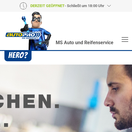
DERZEIT GEÖFFNET
- Schließt um 18:00 Uhr
MS Auto und Reifenservice
Heroes? Findet man bei uns!
Wie auch wir bringen Handmaker Herby, Rollin‘
Robby und Engineering Esy mit ihrer Superpower
jeden Wagen wieder auf die Bahn.